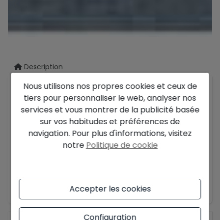
Description
Nous utilisons nos propres cookies et ceux de
Découvrez cette superbe villa neuve à
tiers pour personnaliser le web, analyser nos
Pedreguer, conçue pour offrir luxe, confort et une
services et vous montrer de la publicité basée
atmosphère méditerranéenne unique. Située
sur vos habitudes et préférences de
dans un emplacement privilégié de la Costa
navigation. Pour plus d'informations, visitez
Blanca, la propriété propose tranquillité,
notre
Politique de cookie
élégance et un cadre idéal pour profiter du
climat ensoleillé.
Son architecture moderne, ses espaces ouverts
En savoir plus
Accepter les cookies
et ses grandes baies vitrées créent une
harmonie parfaite entre intérieur et extérieur. La
cuisine haut de gamme et les finitions soignées
Configuration