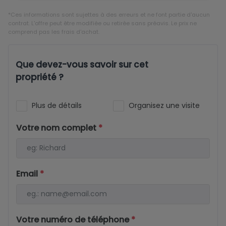
*Ces informations sont sujettes à des erreurs et ne font partie d'aucun
contrat. L'offre peut être modifiée ou retirée sans préavis. Le prix ne
comprend pas les frais d'achat.
Que devez-vous savoir sur cet
propriété ?
Plus de détails
Organisez une visite
Votre nom complet
*
Email
*
Votre numéro de téléphone
*