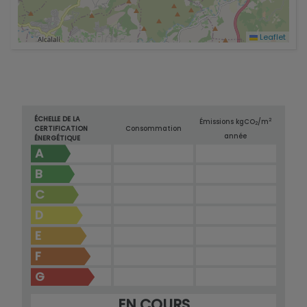
Leaflet
ÉCHELLE DE LA
2
Émissions kg
CO
/m
2
CERTIFICATION
Consommation
année
ÉNERGÉTIQUE
A
B
C
D
E
F
G
EN COURS