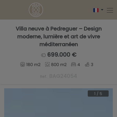
Villa neuve à Pedreguer – Design
moderne, lumière et art de vivre
méditerranéen
699.000 €
180 m2
800 m2
4
3
BAG24054
Ref.
1
/
5