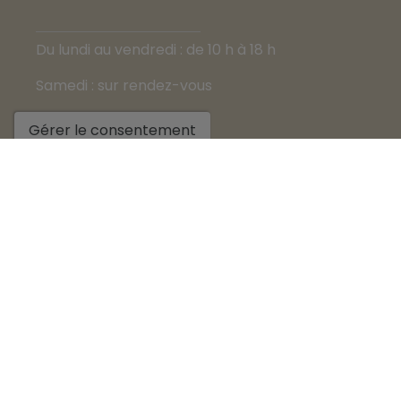
Du lundi au vendredi : de 10 h à 18 h
Samedi : sur rendez-vous
Dimanche : fermé
Gérer le consentement