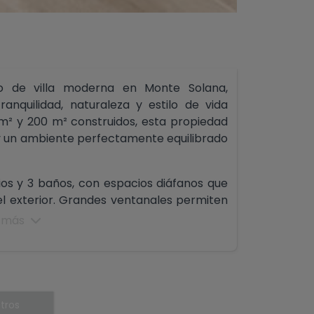
o de villa moderna en Monte Solana,
anquilidad, naturaleza y estilo de vida
m² y 200 m² construidos, esta propiedad
y un ambiente perfectamente equilibrado
rios y 3 baños, con espacios diáfanos que
 el exterior. Grandes ventanales permiten
montaña, creando una sensación de calma y
 más
iales de primera calidad, este proyecto
ra quienes buscan una villa moderna a un
egiada.
tros