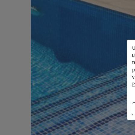
U
u
t
p
v
P