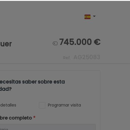
cenos
Blog
Contacto
745.000 €
guer
AG25083
Ref.
ecesitas saber sobre esta
dad?
detalles
Programar visita
bre completo
*