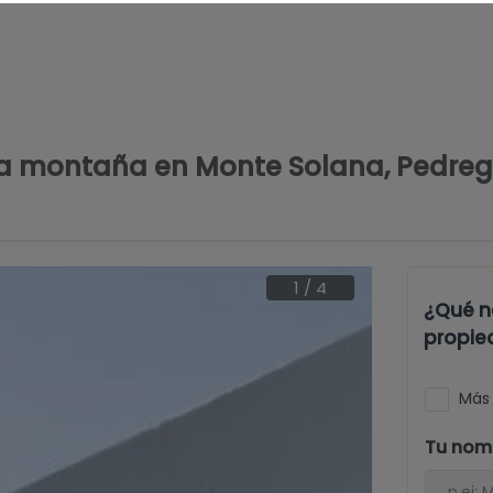
Comprar
Vender
Invertir
Servicios
Conó
 la montaña en Monte Solana, Pedre
1
/
4
¿Qué n
propie
Más 
Tu nom