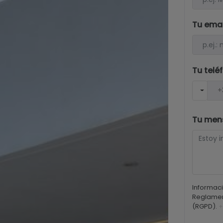
Tu ema
Tu telé
Tu men
Informaci
Reglamen
(RGPD).
+