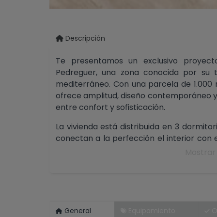
Descripción
Te presentamos un exclusivo proyect
Pedreguer, una zona conocida por su tr
mediterráneo. Con una parcela de 1.000 
ofrece amplitud, diseño contemporáneo 
entre confort y sofisticación.
La vivienda está distribuida en 3 dormito
conectan a la perfección el interior con
disfrutar de impresionantes vistas a la 
Mostrar
bienestar en cada estancia.
Con licencia de obra concedida y mater
representa una oportunidad increíble pa
precio excepcional en una ubicación privil
General
Equipamiento
O